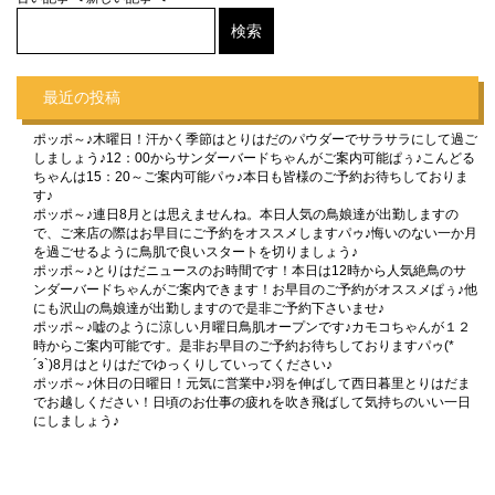
最近の投稿
ポッポ～♪木曜日！汗かく季節はとりはだのパウダーでサラサラにして過ご
しましょう♪12：00からサンダーバードちゃんがご案内可能ぱぅ♪こんどる
ちゃんは15：20～ご案内可能パゥ♪本日も皆様のご予約お待ちしておりま
す♪
ポッポ～♪連日8月とは思えませんね。本日人気の鳥娘達が出勤しますの
で、ご来店の際はお早目にご予約をオススメしますパゥ♪悔いのない一か月
を過ごせるように鳥肌で良いスタートを切りましょう♪
ポッポ～♪とりはだニュースのお時間です！本日は12時から人気絶鳥のサ
ンダーバードちゃんがご案内できます！お早目のご予約がオススメぱぅ♪他
にも沢山の鳥娘達が出勤しますので是非ご予約下さいませ♪
ポッポ～♪嘘のように涼しい月曜日鳥肌オープンです♪カモコちゃんが１２
時からご案内可能です。是非お早目のご予約お待ちしておりますパゥ(*
´з`)8月はとりはだでゆっくりしていってください♪
ポッポ～♪休日の日曜日！元気に営業中♪羽を伸ばして西日暮里とりはだま
でお越しください！日頃のお仕事の疲れを吹き飛ばして気持ちのいい一日
にしましょう♪