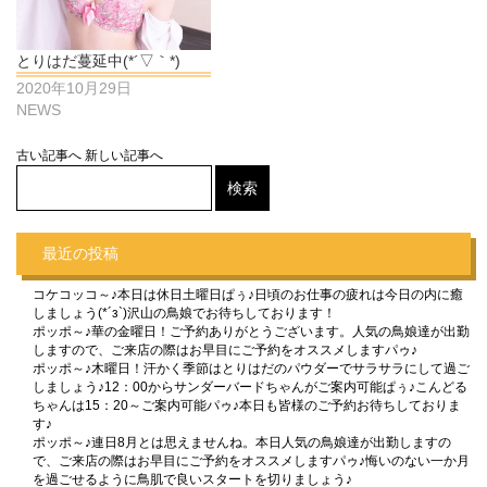
とりはだ蔓延中(*´▽｀*)
2020年10月29日
NEWS
古い記事へ
新しい記事へ
最近の投稿
コケコッコ～♪本日は休日土曜日ぱぅ♪日頃のお仕事の疲れは今日の内に癒
しましょう(*´з`)沢山の鳥娘でお待ちしております！
ポッポ～♪華の金曜日！ご予約ありがとうございます。人気の鳥娘達が出勤
しますので、ご来店の際はお早目にご予約をオススメしますパゥ♪
ポッポ～♪木曜日！汗かく季節はとりはだのパウダーでサラサラにして過ご
しましょう♪12：00からサンダーバードちゃんがご案内可能ぱぅ♪こんどる
ちゃんは15：20～ご案内可能パゥ♪本日も皆様のご予約お待ちしておりま
す♪
ポッポ～♪連日8月とは思えませんね。本日人気の鳥娘達が出勤しますの
で、ご来店の際はお早目にご予約をオススメしますパゥ♪悔いのない一か月
を過ごせるように鳥肌で良いスタートを切りましょう♪