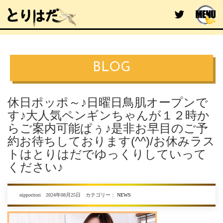
BLOG
休日ポッポ～♪日曜日鳥肌オープンで
す♪大人気ペンギンちゃんが１２時か
らご案内可能ぱぅ♪是非お早目のご予
約お待ちしております(^^)/お休みラス
トはとりはだでゆっくりしていって
ください♪
nipporitori 2024年08月25日 カテゴリー：
NEWS