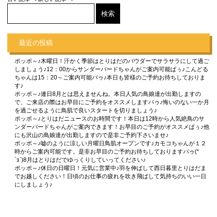
最近の投稿
ポッポ～♪木曜日！汗かく季節はとりはだのパウダーでサラサラにして過ご
しましょう♪12：00からサンダーバードちゃんがご案内可能ぱぅ♪こんどる
ちゃんは15：20～ご案内可能パゥ♪本日も皆様のご予約お待ちしておりま
す♪
ポッポ～♪連日8月とは思えませんね。本日人気の鳥娘達が出勤しますの
で、ご来店の際はお早目にご予約をオススメしますパゥ♪悔いのない一か月
を過ごせるように鳥肌で良いスタートを切りましょう♪
ポッポ～♪とりはだニュースのお時間です！本日は12時から人気絶鳥のサ
ンダーバードちゃんがご案内できます！お早目のご予約がオススメぱぅ♪他
にも沢山の鳥娘達が出勤しますので是非ご予約下さいませ♪
ポッポ～♪嘘のように涼しい月曜日鳥肌オープンです♪カモコちゃんが１２
時からご案内可能です。是非お早目のご予約お待ちしておりますパゥ(*
´з`)8月はとりはだでゆっくりしていってください♪
ポッポ～♪休日の日曜日！元気に営業中♪羽を伸ばして西日暮里とりはだま
でお越しください！日頃のお仕事の疲れを吹き飛ばして気持ちのいい一日
にしましょう♪