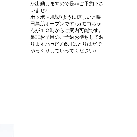
が出勤しますので是非ご予約下さ
いませ♪
ポッポ～♪嘘のように涼しい月曜
日鳥肌オープンです♪カモコちゃ
んが１２時からご案内可能です。
是非お早目のご予約お待ちしてお
りますパゥ(*´з`)8月はとりはだで
ゆっくりしていってください♪