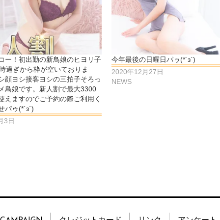
コー！初出勤の新鳥娘のヒヨリ子
今年最後の日曜日パゥ(*´з`)
3時過ぎから枠が空いておりま
2020年12月27日
シ顔ヨシ接客ヨシの三拍子そろっ
NEWS
メ鳥娘です。新人割で最大3300
使えますのでご予約の際ご利用く
ゥ(*´з`)
9月3日