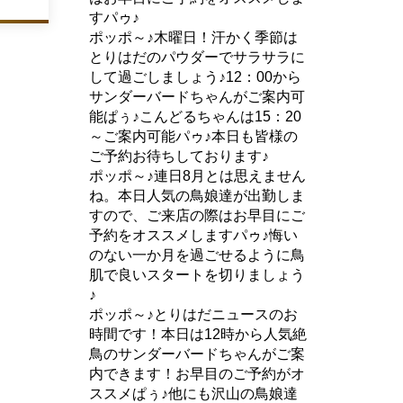
すパゥ♪
ポッポ～♪木曜日！汗かく季節は
とりはだのパウダーでサラサラに
して過ごしましょう♪12：00から
サンダーバードちゃんがご案内可
能ぱぅ♪こんどるちゃんは15：20
～ご案内可能パゥ♪本日も皆様の
ご予約お待ちしております♪
ポッポ～♪連日8月とは思えません
ね。本日人気の鳥娘達が出勤しま
すので、ご来店の際はお早目にご
予約をオススメしますパゥ♪悔い
のない一か月を過ごせるように鳥
肌で良いスタートを切りましょう
♪
ポッポ～♪とりはだニュースのお
時間です！本日は12時から人気絶
鳥のサンダーバードちゃんがご案
内できます！お早目のご予約がオ
ススメぱぅ♪他にも沢山の鳥娘達