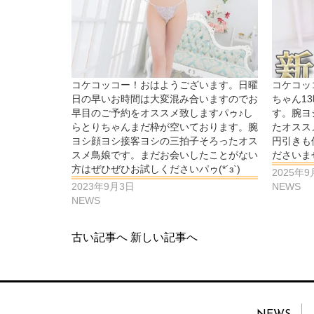
コケコッコー！おはようございます。日曜
コケコッ
日の早いお時間は大変混み合いますのでお
ちゃん1
早目のご予約をオススメ致しますパゥ♪し
す。腕ヨ
らとりちゃんまだ枠が空いております。腕
たオスス
ヨシ顔ヨシ接客ヨシの三拍子そろったオス
円引きも
スメ鳥娘です。まだお会いしたことがない
ださいませパ
方はぜひぜひお試しくださいパゥ(*´з`)
2025年
2023年9月3日
NEWS
NEWS
古い記事へ
新しい記事へ