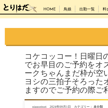
HOME
鳥娘
出勤一覧
料
コケコッコー！日曜日
でお早目のご予約をオ
ークちゃんまだ枠が空
ヨシの三拍子そろった
ますのでご予約の際ご利用
nipporitori 2024年09月1日 カテゴリー：
未分類