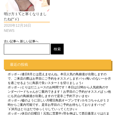
明け方１℃と寒くなりまし
たね(*´з`)
2020年12月16日
NEWS
古い記事へ
新しい記事へ
最近の投稿
ポッポ～♪連日8月とは思えませんね。本日人気の鳥娘達が出勤しますの
で、ご来店の際はお早目にご予約をオススメしますパゥ♪悔いのない一か月
を過ごせるように鳥肌で良いスタートを切りましょう♪
ポッポ～♪とりはだニュースのお時間です！本日は12時から人気絶鳥のサ
ンダーバードちゃんがご案内できます！お早目のご予約がオススメぱぅ♪他
にも沢山の鳥娘達が出勤しますので是非ご予約下さいませ♪
ポッポ～♪嘘のように涼しい月曜日鳥肌オープンです♪カモコちゃんが１２
時からご案内可能です。是非お早目のご予約お待ちしておりますパゥ(*
´з`)8月はとりはだでゆっくりしていってください♪
ポッポ～♪休日の日曜日！元気に営業中♪羽を伸ばして西日暮里とりはだま