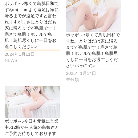
ポッポ～♪寒くて鳥肌日和で
すねm(__)mよく遠足は家に
帰るまでが遠足ですと言わ
れますがまさにとりはだも
家に帰るまでが鳥肌です！
寒さで鳥肌！ホテルで鳥
ポッポ～♪寒くて鳥肌日和で
肌！鳥肌尽くしに一日をお
すね。とりはだは家に帰る
過ごしください♪
までが鳥肌です！寒さで鳥
肌！ホテルで鳥肌！鳥肌尽
2024年1月11日
くしに一日をお過ごしくだ
NEWS
さいパゥ(*´з`)♪
2025年1月14日
未分類
ポッポ～♪今日も元気に営業
中♪12時から人気の鳥娘達と
ご予約お待ちしております