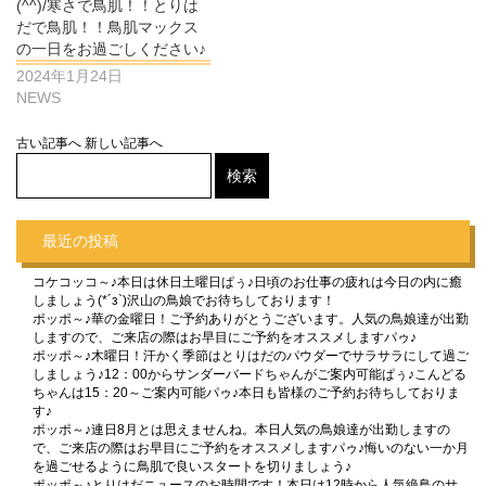
(^^)/寒さで鳥肌！！とりは
だで鳥肌！！鳥肌マックス
の一日をお過ごしください♪
2024年1月24日
NEWS
古い記事へ
新しい記事へ
最近の投稿
コケコッコ～♪本日は休日土曜日ぱぅ♪日頃のお仕事の疲れは今日の内に癒
しましょう(*´з`)沢山の鳥娘でお待ちしております！
ポッポ～♪華の金曜日！ご予約ありがとうございます。人気の鳥娘達が出勤
しますので、ご来店の際はお早目にご予約をオススメしますパゥ♪
ポッポ～♪木曜日！汗かく季節はとりはだのパウダーでサラサラにして過ご
しましょう♪12：00からサンダーバードちゃんがご案内可能ぱぅ♪こんどる
ちゃんは15：20～ご案内可能パゥ♪本日も皆様のご予約お待ちしておりま
す♪
ポッポ～♪連日8月とは思えませんね。本日人気の鳥娘達が出勤しますの
で、ご来店の際はお早目にご予約をオススメしますパゥ♪悔いのない一か月
を過ごせるように鳥肌で良いスタートを切りましょう♪
ポッポ～♪とりはだニュースのお時間です！本日は12時から人気絶鳥のサ