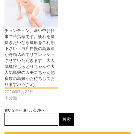
チュンチュン、暑い中お仕
事ご苦労様です。疲れを鳥
除きたいなら鳥肌をご利用
下さい。当店自慢の鳥娘達
が丹精込めてリフレッシュ
させていただきます。大人
気鳥娘しらとりちゃんや大
人気鳥娘のカモコちゃん他
多数の鳥娘がお待ちしてお
りますパゥ(*´з`)
2024年7月22日
未分類
古い記事へ
新しい記事へ