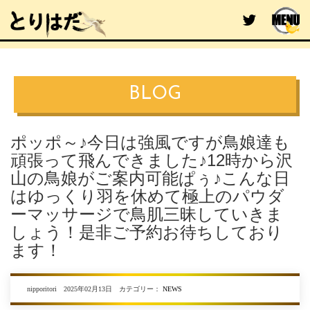
BLOG
ポッポ～♪今日は強風ですが鳥娘達も
頑張って飛んできました♪12時から沢
山の鳥娘がご案内可能ぱぅ♪こんな日
はゆっくり羽を休めて極上のパウダ
ーマッサージで鳥肌三昧していきま
しょう！是非ご予約お待ちしており
ます！
nipporitori 2025年02月13日 カテゴリー：
NEWS