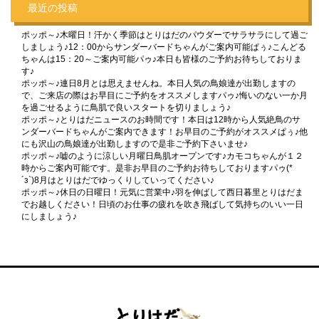
最近の投稿
ポッポ～♪木曜日！汗かく季節はとりはだのパウダーでサラサラにして過ご
しましょう♪12：00からサンダーバードちゃんがご案内可能ぱぅ♪こんどる
ちゃんは15：20～ご案内可能パゥ♪本日も皆様のご予約お待ちしておりま
す♪
ポッポ～♪連日8月とは思えませんね。本日人気の鳥娘達が出勤しますの
で、ご来店の際はお早目にご予約をオススメしますパゥ♪悔いのない一か月
を過ごせるように鳥肌で良いスタートを切りましょう♪
ポッポ～♪とりはだニュースのお時間です！本日は12時から人気絶鳥のサ
ンダーバードちゃんがご案内できます！お早目のご予約がオススメぱぅ♪他
にも沢山の鳥娘達が出勤しますので是非ご予約下さいませ♪
ポッポ～♪嘘のように涼しい月曜日鳥肌オープンです♪カモコちゃんが１２
時からご案内可能です。是非お早目のご予約お待ちしておりますパゥ(*
´з`)8月はとりはだでゆっくりしていってください♪
ポッポ～♪休日の日曜日！元気に営業中♪羽を伸ばして西日暮里とりはだま
でお越しください！日頃のお仕事の疲れを吹き飛ばして気持ちのいい一日
にしましょう♪