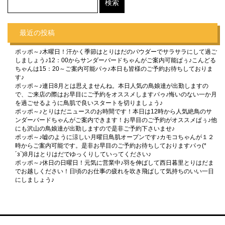
最近の投稿
ポッポ～♪木曜日！汗かく季節はとりはだのパウダーでサラサラにして過ご
しましょう♪12：00からサンダーバードちゃんがご案内可能ぱぅ♪こんどる
ちゃんは15：20～ご案内可能パゥ♪本日も皆様のご予約お待ちしておりま
す♪
ポッポ～♪連日8月とは思えませんね。本日人気の鳥娘達が出勤しますの
で、ご来店の際はお早目にご予約をオススメしますパゥ♪悔いのない一か月
を過ごせるように鳥肌で良いスタートを切りましょう♪
ポッポ～♪とりはだニュースのお時間です！本日は12時から人気絶鳥のサ
ンダーバードちゃんがご案内できます！お早目のご予約がオススメぱぅ♪他
にも沢山の鳥娘達が出勤しますので是非ご予約下さいませ♪
ポッポ～♪嘘のように涼しい月曜日鳥肌オープンです♪カモコちゃんが１２
時からご案内可能です。是非お早目のご予約お待ちしておりますパゥ(*
´з`)8月はとりはだでゆっくりしていってください♪
ポッポ～♪休日の日曜日！元気に営業中♪羽を伸ばして西日暮里とりはだま
でお越しください！日頃のお仕事の疲れを吹き飛ばして気持ちのいい一日
にしましょう♪