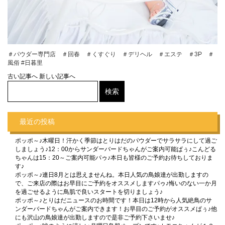
＃パウダー専門店 ＃回春 ＃くすぐり ＃デリヘル ＃エステ ＃3P ＃
風俗 #日暮里
古い記事へ
新しい記事へ
最近の投稿
ポッポ～♪木曜日！汗かく季節はとりはだのパウダーでサラサラにして過ご
しましょう♪12：00からサンダーバードちゃんがご案内可能ぱぅ♪こんどる
ちゃんは15：20～ご案内可能パゥ♪本日も皆様のご予約お待ちしておりま
す♪
ポッポ～♪連日8月とは思えませんね。本日人気の鳥娘達が出勤しますの
で、ご来店の際はお早目にご予約をオススメしますパゥ♪悔いのない一か月
を過ごせるように鳥肌で良いスタートを切りましょう♪
ポッポ～♪とりはだニュースのお時間です！本日は12時から人気絶鳥のサ
ンダーバードちゃんがご案内できます！お早目のご予約がオススメぱぅ♪他
にも沢山の鳥娘達が出勤しますので是非ご予約下さいませ♪