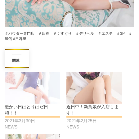
＃パウダー専門店 ＃回春 ＃くすぐり ＃デリヘル ＃エステ ＃3P ＃
風俗 #日暮里
関連
暖かい日はとりはだ日
近日中！新鳥娘が入店しま
和！！
す！
2021年3月30日
2021年2月25日
NEWS
NEWS