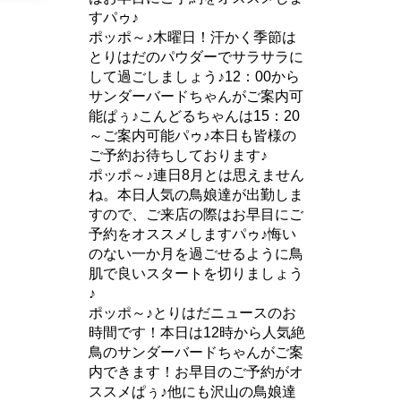
すパゥ♪
ポッポ～♪木曜日！汗かく季節は
とりはだのパウダーでサラサラに
して過ごしましょう♪12：00から
サンダーバードちゃんがご案内可
能ぱぅ♪こんどるちゃんは15：20
～ご案内可能パゥ♪本日も皆様の
ご予約お待ちしております♪
ポッポ～♪連日8月とは思えません
ね。本日人気の鳥娘達が出勤しま
すので、ご来店の際はお早目にご
予約をオススメしますパゥ♪悔い
のない一か月を過ごせるように鳥
肌で良いスタートを切りましょう
♪
ポッポ～♪とりはだニュースのお
時間です！本日は12時から人気絶
鳥のサンダーバードちゃんがご案
内できます！お早目のご予約がオ
ススメぱぅ♪他にも沢山の鳥娘達