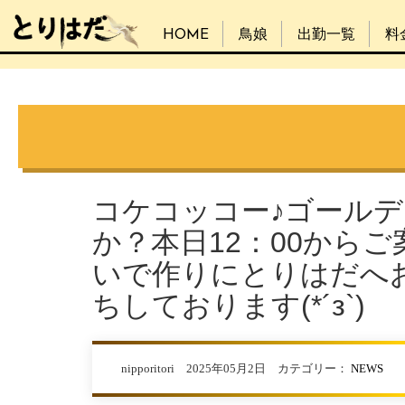
HOME
鳥娘
出勤一覧
料
コケコッコー♪ゴール
か？本日12：00から
いで作りにとりはだへ
ちしております(*´з`)
nipporitori 2025年05月2日 カテゴリー：
NEWS