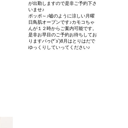
が出勤しますので是非ご予約下さ
いませ♪
ポッポ～♪嘘のように涼しい月曜
日鳥肌オープンです♪カモコちゃ
んが１２時からご案内可能です。
是非お早目のご予約お待ちしてお
りますパゥ(*´з`)8月はとりはだで
ゆっくりしていってください♪