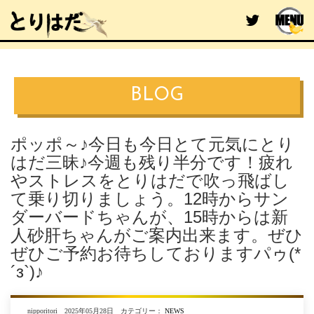
BLOG
ポッポ～♪今日も今日とて元気にとり
はだ三昧♪今週も残り半分です！疲れ
やストレスをとりはだで吹っ飛ばし
て乗り切りましょう。12時からサン
ダーバードちゃんが、15時からは新
人砂肝ちゃんがご案内出来ます。ぜひ
ぜひご予約お待ちしておりますパゥ(*
´з`)♪
nipporitori 2025年05月28日 カテゴリー：
NEWS