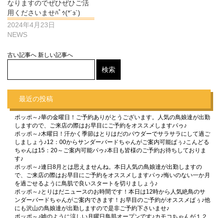
なりますのでぜひぜひご活
用くださいませﾊﾟｩ(*´з`)
2024年4月23日
NEWS
古い記事へ
新しい記事へ
最近の投稿
ポッポ～♪華の金曜日！ご予約ありがとうございます。人気の鳥娘達が出勤
しますので、ご来店の際はお早目にご予約をオススメしますパゥ♪
ポッポ～♪木曜日！汗かく季節はとりはだのパウダーでサラサラにして過ご
しましょう♪12：00からサンダーバードちゃんがご案内可能ぱぅ♪こんどる
ちゃんは15：20～ご案内可能パゥ♪本日も皆様のご予約お待ちしておりま
す♪
ポッポ～♪連日8月とは思えませんね。本日人気の鳥娘達が出勤しますの
で、ご来店の際はお早目にご予約をオススメしますパゥ♪悔いのない一か月
を過ごせるように鳥肌で良いスタートを切りましょう♪
ポッポ～♪とりはだニュースのお時間です！本日は12時から人気絶鳥のサ
ンダーバードちゃんがご案内できます！お早目のご予約がオススメぱぅ♪他
にも沢山の鳥娘達が出勤しますので是非ご予約下さいませ♪
ポッポ～♪嘘のように涼しい月曜日鳥肌オープンです♪カモコちゃんが１２