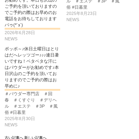
お勧めです。本日も沢山の
ル ＃エステ ＃3P ＃風
ご予約を頂いておりますの
俗 #日暮里
でご予約の際はお早めのお
2025年8月23日
電話をお待ちしております
NEWS
パゥ(*´з`)
2026年6月28日
NEWS
ポッポ～♪休日土曜日はとり
はだへレッツゴー♪♪♪連日暑
いですね！ベタベタな汗に
はパウダーがお勧めです♪本
日沢山のご予約を頂いてお
りますのでご予約の際はお
早めに♪
＃パウダー専門店 ＃回
春 ＃くすぐり ＃デリヘ
ル ＃エステ ＃3P ＃風
俗 #日暮里
2025年8月30日
NEWS
古い記事へ
新しい記事へ