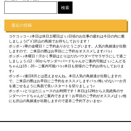
最近の投稿
コケコッコ～♪本日は休日土曜日ぱぅ♪日頃のお仕事の疲れは今日の内に癒
しましょう(*´з`)沢山の鳥娘でお待ちしております！
ポッポ～♪華の金曜日！ご予約ありがとうございます。人気の鳥娘達が出勤
しますので、ご来店の際はお早目にご予約をオススメしますパゥ♪
ポッポ～♪木曜日！汗かく季節はとりはだのパウダーでサラサラにして過ご
しましょう♪12：00からサンダーバードちゃんがご案内可能ぱぅ♪こんどる
ちゃんは15：20～ご案内可能パゥ♪本日も皆様のご予約お待ちしておりま
す♪
ポッポ～♪連日8月とは思えませんね。本日人気の鳥娘達が出勤しますの
で、ご来店の際はお早目にご予約をオススメしますパゥ♪悔いのない一か月
を過ごせるように鳥肌で良いスタートを切りましょう♪
ポッポ～♪とりはだニュースのお時間です！本日は12時から人気絶鳥のサ
ンダーバードちゃんがご案内できます！お早目のご予約がオススメぱぅ♪他
にも沢山の鳥娘達が出勤しますので是非ご予約下さいませ♪