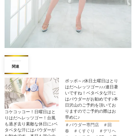
関連
ポッポ～♪休日土曜日はとり
はだへレッツゴー♪♪♪連日暑
いですね！ベタベタな汗に
はパウダーがお勧めです♪本
日沢山のご予約を頂いてお
りますのでご予約の際はお
コケコッコー！日曜日はと
早めに♪
りはだへレッツゴー！台風
も過ぎ去り素敵な休日に♪ベ
＃パウダー専門店 ＃回
タベタな汗にはパウダーが
春 ＃くすぐり ＃デリヘ