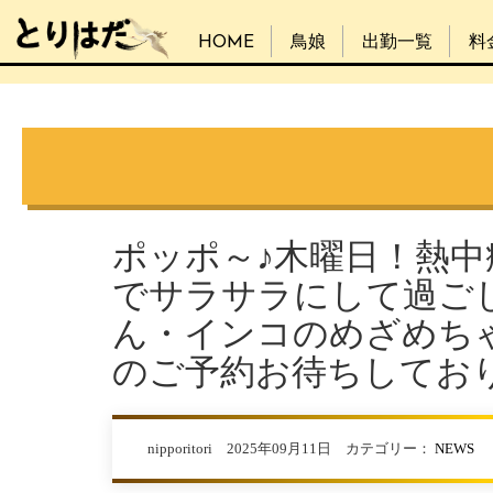
HOME
鳥娘
出勤一覧
料
ポッポ～♪木曜日！熱
でサラサラにして過ごし
ん・インコのめざめち
のご予約お待ちしてお
nipporitori 2025年09月11日 カテゴリー：
NEWS