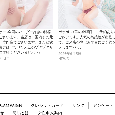
ホー♪全国のパウダー好きの皆様
ポッポ～♪華の金曜日！ご予約あり
ございます。当店は、国内初の元
ございます。人気の鳥娘達が出勤
ー専門店でございます。まだ経験
で、ご来店の際はお早目にご予約
殿方はぜひぜひ未知のゾクゾクサ
メしますパゥ♪
ご体験くださいませパゥ♪
2026年6月5日
月14日
NEWS
CAMPAIGN
クレジットカード
リンク
アンケート
せ
鳥肌とは
女性求人案内