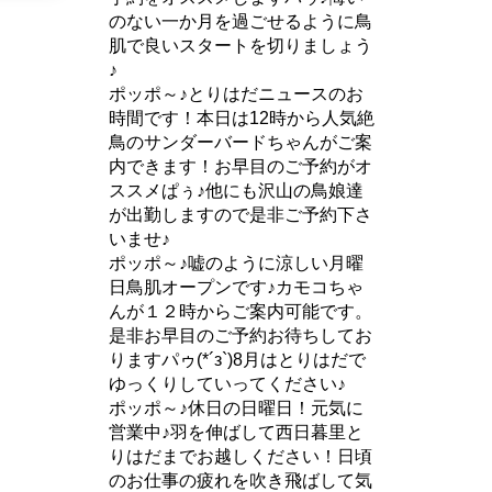
のない一か月を過ごせるように鳥
肌で良いスタートを切りましょう
♪
ポッポ～♪とりはだニュースのお
時間です！本日は12時から人気絶
鳥のサンダーバードちゃんがご案
内できます！お早目のご予約がオ
ススメぱぅ♪他にも沢山の鳥娘達
が出勤しますので是非ご予約下さ
いませ♪
ポッポ～♪嘘のように涼しい月曜
日鳥肌オープンです♪カモコちゃ
んが１２時からご案内可能です。
是非お早目のご予約お待ちしてお
りますパゥ(*´з`)8月はとりはだで
ゆっくりしていってください♪
ポッポ～♪休日の日曜日！元気に
営業中♪羽を伸ばして西日暮里と
りはだまでお越しください！日頃
のお仕事の疲れを吹き飛ばして気