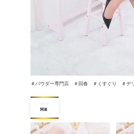
＃パウダー専門店 ＃回春 ＃くすぐり ＃デリ
関連