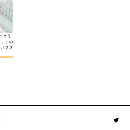
がとう
しますの
をオスス