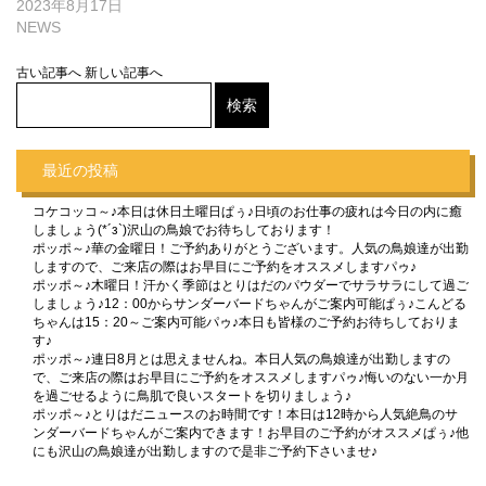
2023年8月17日
NEWS
古い記事へ
新しい記事へ
最近の投稿
コケコッコ～♪本日は休日土曜日ぱぅ♪日頃のお仕事の疲れは今日の内に癒
しましょう(*´з`)沢山の鳥娘でお待ちしております！
ポッポ～♪華の金曜日！ご予約ありがとうございます。人気の鳥娘達が出勤
しますので、ご来店の際はお早目にご予約をオススメしますパゥ♪
ポッポ～♪木曜日！汗かく季節はとりはだのパウダーでサラサラにして過ご
しましょう♪12：00からサンダーバードちゃんがご案内可能ぱぅ♪こんどる
ちゃんは15：20～ご案内可能パゥ♪本日も皆様のご予約お待ちしておりま
す♪
ポッポ～♪連日8月とは思えませんね。本日人気の鳥娘達が出勤しますの
で、ご来店の際はお早目にご予約をオススメしますパゥ♪悔いのない一か月
を過ごせるように鳥肌で良いスタートを切りましょう♪
ポッポ～♪とりはだニュースのお時間です！本日は12時から人気絶鳥のサ
ンダーバードちゃんがご案内できます！お早目のご予約がオススメぱぅ♪他
にも沢山の鳥娘達が出勤しますので是非ご予約下さいませ♪