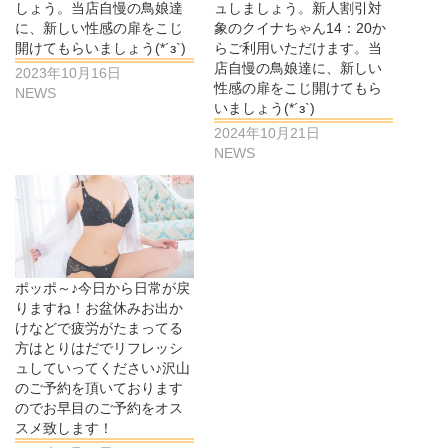
しょう。当店自慢の鳥娘達
ュしましょう。新人割引対
に、新しい性感の扉をこじ
象のクイナちゃん14：20か
開けてもらいましょう(*´з`)
らご利用いただけます。当
店自慢の鳥娘達に、新しい
2023年10月16日
性感の扉をこじ開けてもら
NEWS
いましょう(*´з`)
2024年10月21日
NEWS
ポッポ～♪今日から日常が戻
りますね！お盆休みお出か
けなどで疲労がたまってる
方はとりはだでリフレッシ
ュしていってください♪沢山
のご予約を頂いております
のでお早目のご予約をオス
スメ致します！