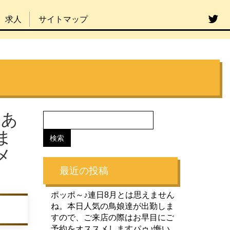
求人
サイトマップ
約あ
ま
メ
最近の投稿
ポッポ～♪連日8月とは思えません
ね。本日人気の鳥娘達が出勤しま
すので、ご来店の際はお早目にご
予約をオススメしますパゥ♪悔い