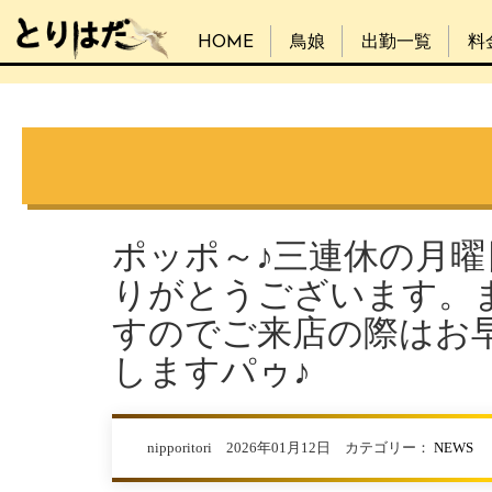
HOME
鳥娘
出勤一覧
料
ポッポ～♪三連休の月
りがとうございます。
すのでご来店の際はお
しますパゥ♪
nipporitori 2026年01月12日 カテゴリー：
NEWS