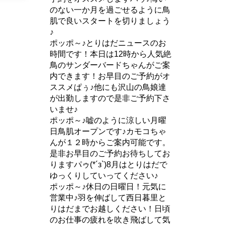
のない一か月を過ごせるように鳥
肌で良いスタートを切りましょう
♪
ポッポ～♪とりはだニュースのお
時間です！本日は12時から人気絶
鳥のサンダーバードちゃんがご案
内できます！お早目のご予約がオ
ススメぱぅ♪他にも沢山の鳥娘達
が出勤しますので是非ご予約下さ
いませ♪
ポッポ～♪嘘のように涼しい月曜
日鳥肌オープンです♪カモコちゃ
んが１２時からご案内可能です。
是非お早目のご予約お待ちしてお
りますパゥ(*´з`)8月はとりはだで
ゆっくりしていってください♪
ポッポ～♪休日の日曜日！元気に
営業中♪羽を伸ばして西日暮里と
りはだまでお越しください！日頃
のお仕事の疲れを吹き飛ばして気