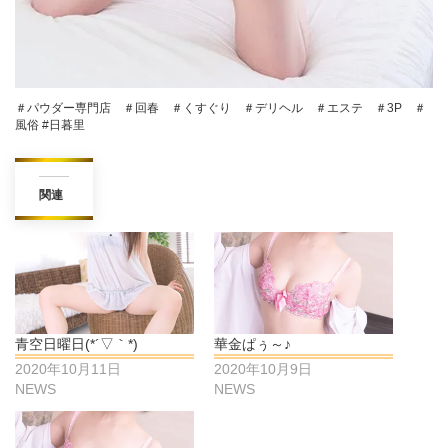
＃パウダー専門店 ＃回春 ＃くすぐり ＃デリヘル ＃エステ ＃3P ＃
風俗 #日暮里
関連
青空日曜日(*´▽｀*)
華金ぱぅ～♪
2020年10月11日
2020年10月9日
NEWS
NEWS