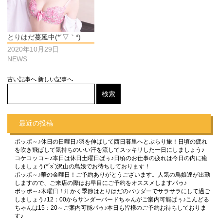
とりはだ蔓延中(*´▽｀*)
2020年10月29日
NEWS
古い記事へ
新しい記事へ
最近の投稿
ポッポ～♪休日の日曜日♪羽を伸ばして西日暮里へとぶらり旅！日頃の疲れ
を吹き飛ばして気持ちのいい汗を流してスッキリした一日にしましょう♪
コケコッコ～♪本日は休日土曜日ぱぅ♪日頃のお仕事の疲れは今日の内に癒
しましょう(*´з`)沢山の鳥娘でお待ちしております！
ポッポ～♪華の金曜日！ご予約ありがとうございます。人気の鳥娘達が出勤
しますので、ご来店の際はお早目にご予約をオススメしますパゥ♪
ポッポ～♪木曜日！汗かく季節はとりはだのパウダーでサラサラにして過ご
しましょう♪12：00からサンダーバードちゃんがご案内可能ぱぅ♪こんどる
ちゃんは15：20～ご案内可能パゥ♪本日も皆様のご予約お待ちしておりま
す♪