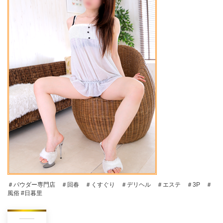
＃パウダー専門店 ＃回春 ＃くすぐり ＃デリヘル ＃エステ ＃3P ＃
風俗 #日暮里