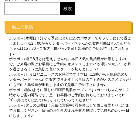
最近の投稿
ポッポ～♪木曜日！汗かく季節はとりはだのパウダーでサラサラにして過ご
しましょう♪12：00からサンダーバードちゃんがご案内可能ぱぅ♪こんどる
ちゃんは15：20～ご案内可能パゥ♪本日も皆様のご予約お待ちしておりま
す♪
ポッポ～♪連日8月とは思えませんね。本日人気の鳥娘達が出勤しますの
で、ご来店の際はお早目にご予約をオススメしますパゥ♪悔いのない一か月
を過ごせるように鳥肌で良いスタートを切りましょう♪
ポッポ～♪とりはだニュースのお時間です！本日は12時から人気絶鳥のサ
ンダーバードちゃんがご案内できます！お早目のご予約がオススメぱぅ♪他
にも沢山の鳥娘達が出勤しますので是非ご予約下さいませ♪
ポッポ～♪嘘のように涼しい月曜日鳥肌オープンです♪カモコちゃんが１２
時からご案内可能です。是非お早目のご予約お待ちしておりますパゥ(*
´з`)8月はとりはだでゆっくりしていってください♪
ポッポ～♪休日の日曜日！元気に営業中♪羽を伸ばして西日暮里とりはだま
でお越しください！日頃のお仕事の疲れを吹き飛ばして気持ちのいい一日
にしましょう♪