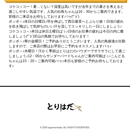
コケコッコー！暑…くない？湿度は高いですが去年までの暑さを考えると
過ごしやすい気温です。人気の白鳥ちゃんは16：30からご案内できます。
皆様のご来店をお待ちしておりますパゥ(*´з`)
ポッポ～♪休日の日曜日♪羽を伸ばして西日暮里へとぶらり旅！日頃の疲れ
を吹き飛ばして気持ちのいい汗を流してスッキリした一日にしましょう♪
コケコッコ～♪本日は休日土曜日ぱぅ♪日頃のお仕事の疲れは今日の内に癒
しましょう(*´з`)沢山の鳥娘でお待ちしております！
ポッポ～♪華の金曜日！ご予約ありがとうございます。人気の鳥娘達が出勤
しますので、ご来店の際はお早目にご予約をオススメしますパゥ♪
ポッポ～♪木曜日！汗かく季節はとりはだのパウダーでサラサラにして過ご
しましょう♪12：00からサンダーバードちゃんがご案内可能ぱぅ♪こんどる
ちゃんは15：20～ご案内可能パゥ♪本日も皆様のご予約お待ちしておりま
す♪
© 2020 nipporitorihada. ALL RIGHTS RESERVED.