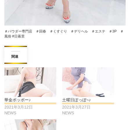
＃パウダー専門店 ＃回春 ＃くすぐり ＃デリヘル ＃エステ ＃3P ＃
風俗 #日暮里
関連
華金ポッポー♪
土曜日ぽっぽ~♪
2021年3月12日
2021年3月27日
NEWS
NEWS