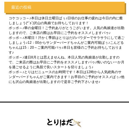
最近の投稿
コケコッコ～♪本日は休日土曜日ぱぅ♪日頃のお仕事の疲れは今日の内に癒
しましょう(*´з`)沢山の鳥娘でお待ちしております！
ポッポ～♪華の金曜日！ご予約ありがとうございます。人気の鳥娘達が出勤
しますので、ご来店の際はお早目にご予約をオススメしますパゥ♪
ポッポ～♪木曜日！汗かく季節はとりはだのパウダーでサラサラにして過ご
しましょう♪12：00からサンダーバードちゃんがご案内可能ぱぅ♪こんどる
ちゃんは15：20～ご案内可能パゥ♪本日も皆様のご予約お待ちしておりま
す♪
ポッポ～♪連日8月とは思えませんね。本日人気の鳥娘達が出勤しますの
で、ご来店の際はお早目にご予約をオススメしますパゥ♪悔いのない一か月
を過ごせるように鳥肌で良いスタートを切りましょう♪
ポッポ～♪とりはだニュースのお時間です！本日は12時から人気絶鳥のサ
ンダーバードちゃんがご案内できます！お早目のご予約がオススメぱぅ♪他
にも沢山の鳥娘達が出勤しますので是非ご予約下さいませ♪