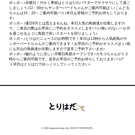
ポッポ～♪木曜日！汗かく季節はとりはだのパウダーでサラサラにして過ご
しましょう♪12：00からサンダーバードちゃんがご案内可能ぱぅ♪こんどる
ちゃんは15：20～ご案内可能パゥ♪本日も皆様のご予約お待ちしておりま
す♪
ポッポ～♪連日8月とは思えませんね。本日人気の鳥娘達が出勤しますの
で、ご来店の際はお早目にご予約をオススメしますパゥ♪悔いのない一か月
を過ごせるように鳥肌で良いスタートを切りましょう♪
ポッポ～♪とりはだニュースのお時間です！本日は12時から人気絶鳥のサ
ンダーバードちゃんがご案内できます！お早目のご予約がオススメぱぅ♪他
にも沢山の鳥娘達が出勤しますので是非ご予約下さいませ♪
ポッポ～♪嘘のように涼しい月曜日鳥肌オープンです♪カモコちゃんが１２
時からご案内可能です。是非お早目のご予約お待ちしておりますパゥ(*
´з`)8月はとりはだでゆっくりしていってください♪
© 2020 nipporitorihada. ALL RIGHTS RESERVED.