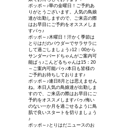
ポッポ～♪華の金曜日！ご予約あ
りがとうございます。人気の鳥娘
達が出勤しますので、ご来店の際
はお早目にご予約をオススメしま
すパゥ♪
ポッポ～♪木曜日！汗かく季節は
とりはだのパウダーでサラサラに
して過ごしましょう♪12：00から
サンダーバードちゃんがご案内可
能ぱぅ♪こんどるちゃんは15：20
～ご案内可能パゥ♪本日も皆様の
ご予約お待ちしております♪
ポッポ～♪連日8月とは思えません
ね。本日人気の鳥娘達が出勤しま
すので、ご来店の際はお早目にご
予約をオススメしますパゥ♪悔い
のない一か月を過ごせるように鳥
肌で良いスタートを切りましょう
♪
ポッポ～♪とりはだニュースのお