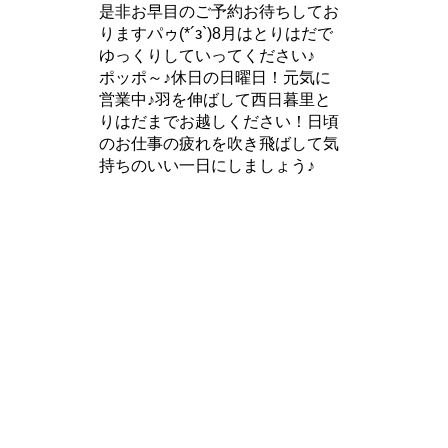
是非お早目のご予約お待ちしてお
りますパゥ(*´з`)8月はとりはだで
ゆっくりしていってください♪
ポッポ～♪休日の日曜日！元気に
営業中♪羽を伸ばして西日暮里と
りはだまでお越しください！日頃
のお仕事の疲れを吹き飛ばして気
持ちのいい一日にしましょう♪