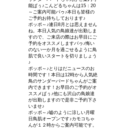
能ぱぅ♪こんどるちゃんは15：20
～ご案内可能パゥ♪本日も皆様の
ご予約お待ちしております♪
ポッポ～♪連日8月とは思えません
ね。本日人気の鳥娘達が出勤しま
すので、ご来店の際はお早目にご
予約をオススメしますパゥ♪悔い
のない一か月を過ごせるように鳥
肌で良いスタートを切りましょう
♪
ポッポ～♪とりはだニュースのお
時間です！本日は12時から人気絶
鳥のサンダーバードちゃんがご案
内できます！お早目のご予約がオ
ススメぱぅ♪他にも沢山の鳥娘達
が出勤しますので是非ご予約下さ
いませ♪
ポッポ～♪嘘のように涼しい月曜
日鳥肌オープンです♪カモコちゃ
んが１２時からご案内可能です。