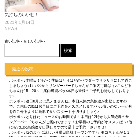
気持ちのいい朝！！
2021年1月14日
NEWS
古い記事へ
新しい記事へ
最近の投稿
ポッポ～♪木曜日！汗かく季節はとりはだのパウダーでサラサラにして過ご
しましょう♪12：00からサンダーバードちゃんがご案内可能ぱぅ♪こんどる
ちゃんは15：20～ご案内可能パゥ♪本日も皆様のご予約お待ちしておりま
す♪
ポッポ～♪連日8月とは思えませんね。本日人気の鳥娘達が出勤しますの
で、ご来店の際はお早目にご予約をオススメしますパゥ♪悔いのない一か月
を過ごせるように鳥肌で良いスタートを切りましょう♪
ポッポ～♪とりはだニュースのお時間です！本日は12時から人気絶鳥のサ
ンダーバードちゃんがご案内できます！お早目のご予約がオススメぱぅ♪他
にも沢山の鳥娘達が出勤しますので是非ご予約下さいませ♪
ポッポ～♪嘘のように涼しい月曜日鳥肌オープンです♪カモコちゃんが１２