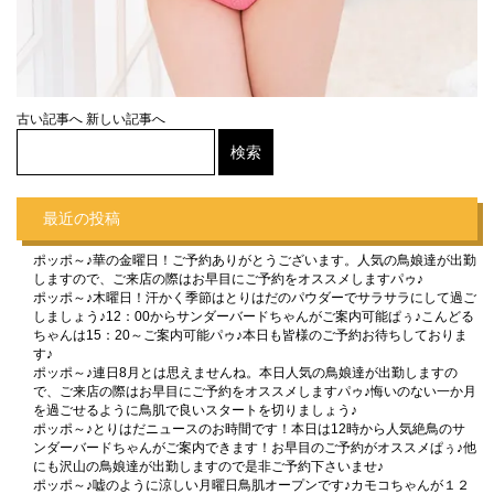
古い記事へ
新しい記事へ
最近の投稿
ポッポ～♪華の金曜日！ご予約ありがとうございます。人気の鳥娘達が出勤
しますので、ご来店の際はお早目にご予約をオススメしますパゥ♪
ポッポ～♪木曜日！汗かく季節はとりはだのパウダーでサラサラにして過ご
しましょう♪12：00からサンダーバードちゃんがご案内可能ぱぅ♪こんどる
ちゃんは15：20～ご案内可能パゥ♪本日も皆様のご予約お待ちしておりま
す♪
ポッポ～♪連日8月とは思えませんね。本日人気の鳥娘達が出勤しますの
で、ご来店の際はお早目にご予約をオススメしますパゥ♪悔いのない一か月
を過ごせるように鳥肌で良いスタートを切りましょう♪
ポッポ～♪とりはだニュースのお時間です！本日は12時から人気絶鳥のサ
ンダーバードちゃんがご案内できます！お早目のご予約がオススメぱぅ♪他
にも沢山の鳥娘達が出勤しますので是非ご予約下さいませ♪
ポッポ～♪嘘のように涼しい月曜日鳥肌オープンです♪カモコちゃんが１２