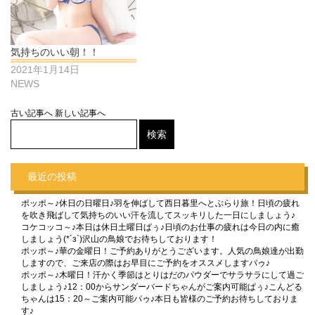
気持ちのいい朝！！
2021年1月14日
NEWS
古い記事へ
新しい記事へ
最近の投稿
ポッポ～♪休日の日曜日♪羽を伸ばして西日暮里へとぶらり旅！日頃の疲れ
を吹き飛ばして気持ちのいい汗を流してスッキリした一日にしましょう♪
コケコッコ～♪本日は休日土曜日ぱぅ♪日頃のお仕事の疲れは今日の内に癒
しましょう(*´з`)沢山の鳥娘でお待ちしております！
ポッポ～♪華の金曜日！ご予約ありがとうございます。人気の鳥娘達が出勤
しますので、ご来店の際はお早目にご予約をオススメしますパゥ♪
ポッポ～♪木曜日！汗かく季節はとりはだのパウダーでサラサラにして過ご
しましょう♪12：00からサンダーバードちゃんがご案内可能ぱぅ♪こんどる
ちゃんは15：20～ご案内可能パゥ♪本日も皆様のご予約お待ちしておりま
す♪