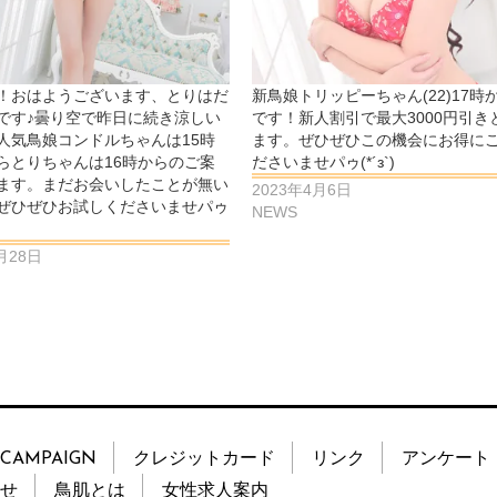
！おはようございます、とりはだ
新鳥娘トリッピーちゃん(22)17時
です♪曇り空で昨日に続き涼しい
です！新人割引で最大3000円引き
人気鳥娘コンドルちゃんは15時
ます。ぜひぜひこの機会にお得に
らとりちゃんは16時からのご案
ださいませパゥ(*´з`)
ます。まだお会いしたことが無い
2023年4月6日
ぜひぜひお試しくださいませパゥ
NEWS
月28日
CAMPAIGN
クレジットカード
リンク
アンケート
せ
鳥肌とは
女性求人案内