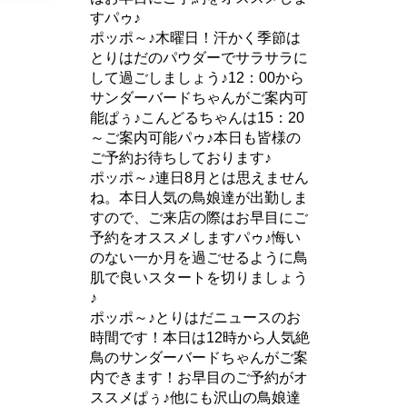
すパゥ♪
ポッポ～♪木曜日！汗かく季節は
とりはだのパウダーでサラサラに
して過ごしましょう♪12：00から
サンダーバードちゃんがご案内可
能ぱぅ♪こんどるちゃんは15：20
～ご案内可能パゥ♪本日も皆様の
ご予約お待ちしております♪
ポッポ～♪連日8月とは思えません
ね。本日人気の鳥娘達が出勤しま
すので、ご来店の際はお早目にご
予約をオススメしますパゥ♪悔い
のない一か月を過ごせるように鳥
肌で良いスタートを切りましょう
♪
ポッポ～♪とりはだニュースのお
時間です！本日は12時から人気絶
鳥のサンダーバードちゃんがご案
内できます！お早目のご予約がオ
ススメぱぅ♪他にも沢山の鳥娘達