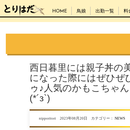
HOME
鳥娘
出勤一覧
料
西日暮里には親子丼の
になった際にはぜひぜ
ゥ♪人気のかもこちゃん
(*´з`)
nipporitori 2023年08月20日 カテゴリー：
NEWS