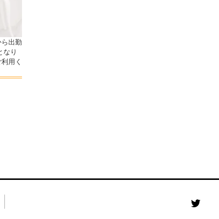
から出勤
となり
ご利用く