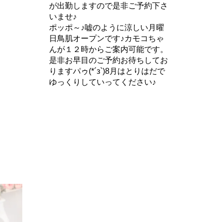
が出勤しますので是非ご予約下さ
いませ♪
ポッポ～♪嘘のように涼しい月曜
日鳥肌オープンです♪カモコちゃ
んが１２時からご案内可能です。
是非お早目のご予約お待ちしてお
りますパゥ(*´з`)8月はとりはだで
ゆっくりしていってください♪