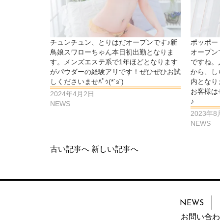
チュンチュン、とりはだオープンです♪新
ポッポー
鳥娘スワローちゃん本日初出勤となりま
オープン
す。メンズエステ系で1年ほどとなります
ですね。
がパウダーの経験アリです！ぜひぜひお試
から、し
しくださいませﾊﾟｩ(*´з`)
内となり
お客様は
2024年4月2日
♪
NEWS
2023年8
NEWS
古い記事へ
新しい記事へ
NEWS
お問い合わ