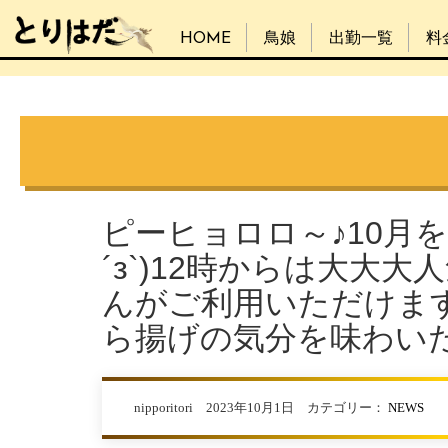
HOME
鳥娘
出勤一覧
料
ピーヒョロロ～♪10月
´з`)12時からは大大
んがご利用いただけま
ら揚げの気分を味わい
nipporitori 2023年10月1日 カテゴリー：
NEWS