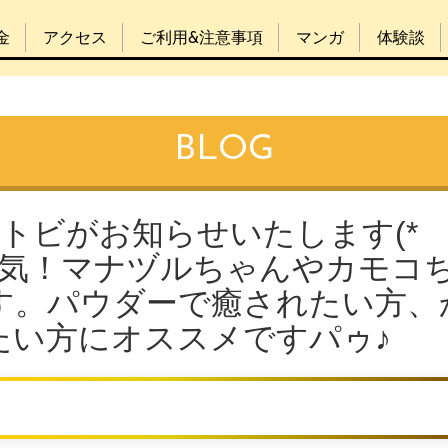
金
アクセス
ご利用&注意事項
マンガ
体験談
BLOG
をトビがお知らせいたします(*
大人気！マナヅルちゃんやカモコ
す。パウダーで癒されたい方、
たい方にオススメですパゥ♪