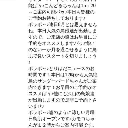
能ぱぅ♪こんどるちゃんは15：20
～ご案内可能パゥ♪本日も皆様の
ご予約お待ちしております♪
ポッポ～♪連日8月とは思えません
ね。本日人気の鳥娘達が出勤しま
すので、ご来店の際はお早目にご
予約をオススメしますパゥ♪悔い
のない一か月を過ごせるように鳥
肌で良いスタートを切りましょう
♪
ポッポ～♪とりはだニュースのお
時間です！本日は12時から人気絶
鳥のサンダーバードちゃんがご案
内できます！お早目のご予約がオ
ススメぱぅ♪他にも沢山の鳥娘達
が出勤しますので是非ご予約下さ
いませ♪
ポッポ～♪嘘のように涼しい月曜
日鳥肌オープンです♪カモコちゃ
んが１２時からご案内可能です。