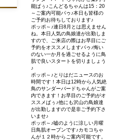
能ぱぅ♪こんどるちゃんは15：20
～ご案内可能パゥ♪本日も皆様の
ご予約お待ちしております♪
ポッポ～♪連日8月とは思えません
ね。本日人気の鳥娘達が出勤しま
すので、ご来店の際はお早目にご
予約をオススメしますパゥ♪悔い
のない一か月を過ごせるように鳥
肌で良いスタートを切りましょう
♪
ポッポ～♪とりはだニュースのお
時間です！本日は12時から人気絶
鳥のサンダーバードちゃんがご案
内できます！お早目のご予約がオ
ススメぱぅ♪他にも沢山の鳥娘達
が出勤しますので是非ご予約下さ
いませ♪
ポッポ～♪嘘のように涼しい月曜
日鳥肌オープンです♪カモコちゃ
んが１２時からご案内可能です。