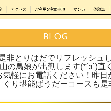
金
アクセス
ご利用&注意事項
マンガ
体験談
BLOG
は是非とりはだでリフレッシュ
山の鳥娘が出勤します(*´з`)直
お気軽にお電話ください！昨日
すぐり堪能ぱうだーコースも是