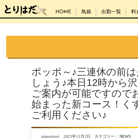
HOME
鳥娘
出勤一覧
料
ポッポ～♪三連休の前
しょう♪本日12時から沢
ご案内が可能ですので
始まった新コース！く
ご利用ください♪
nipporitori 2023年11月2日 カテゴリー：
NEWS