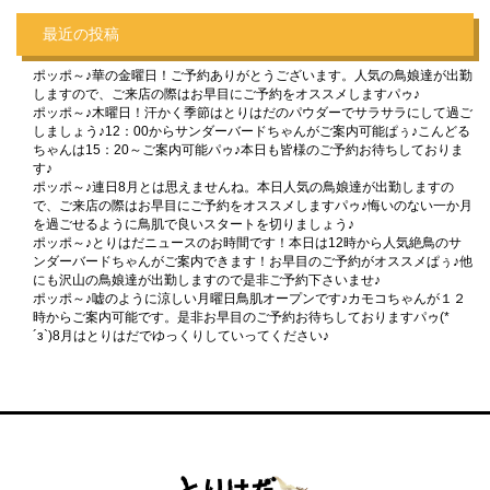
最近の投稿
ポッポ～♪華の金曜日！ご予約ありがとうございます。人気の鳥娘達が出勤
しますので、ご来店の際はお早目にご予約をオススメしますパゥ♪
ポッポ～♪木曜日！汗かく季節はとりはだのパウダーでサラサラにして過ご
しましょう♪12：00からサンダーバードちゃんがご案内可能ぱぅ♪こんどる
ちゃんは15：20～ご案内可能パゥ♪本日も皆様のご予約お待ちしておりま
す♪
ポッポ～♪連日8月とは思えませんね。本日人気の鳥娘達が出勤しますの
で、ご来店の際はお早目にご予約をオススメしますパゥ♪悔いのない一か月
を過ごせるように鳥肌で良いスタートを切りましょう♪
ポッポ～♪とりはだニュースのお時間です！本日は12時から人気絶鳥のサ
ンダーバードちゃんがご案内できます！お早目のご予約がオススメぱぅ♪他
にも沢山の鳥娘達が出勤しますので是非ご予約下さいませ♪
ポッポ～♪嘘のように涼しい月曜日鳥肌オープンです♪カモコちゃんが１２
時からご案内可能です。是非お早目のご予約お待ちしておりますパゥ(*
´з`)8月はとりはだでゆっくりしていってください♪