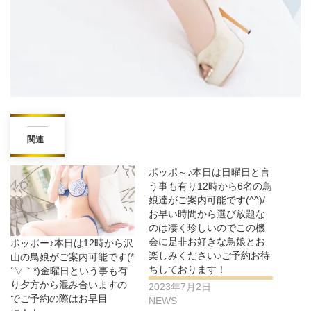
関連
ポッポ～♪本日は日曜日と言
う事も有り12時から6名の鳥
娘達がご案内可能です(^^)/
お早い時間から選び放題な
のは凄く珍しいのでこの機
会に是非お好きな鳥娘とお
ポッポー♪本日は12時から沢
楽しみください♪ご予約お待
山の鳥娘がご案内可能です(*
ちしております！
´▽｀*)金曜日という事も有
り夕方から混み合いますの
2023年7月2日
でご予約の際はお早目
NEWS