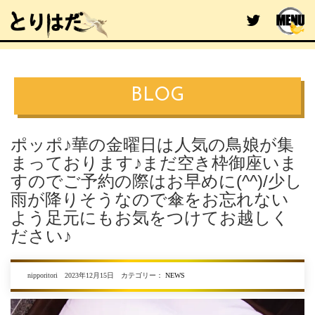
BLOG
ポッポ♪華の金曜日は人気の鳥娘が集
まっております♪まだ空き枠御座いま
すのでご予約の際はお早めに(^^)/少し
雨が降りそうなので傘をお忘れない
よう足元にもお気をつけてお越しく
ださい♪
nipporitori 2023年12月15日 カテゴリー：
NEWS