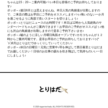
ちゃんは15：20～ご案内可能パゥ♪本日も皆様のご予約お待ちしておりま
す♪
ポッポ～♪連日8月とは思えませんね。本日人気の鳥娘達が出勤しますの
で、ご来店の際はお早目にご予約をオススメしますパゥ♪悔いのない一か月
を過ごせるように鳥肌で良いスタートを切りましょう♪
ポッポ～♪とりはだニュースのお時間です！本日は12時から人気絶鳥のサ
ンダーバードちゃんがご案内できます！お早目のご予約がオススメぱぅ♪他
にも沢山の鳥娘達が出勤しますので是非ご予約下さいませ♪
ポッポ～♪嘘のように涼しい月曜日鳥肌オープンです♪カモコちゃんが１２
時からご案内可能です。是非お早目のご予約お待ちしておりますパゥ(*
´з`)8月はとりはだでゆっくりしていってください♪
ポッポ～♪休日の日曜日！元気に営業中♪羽を伸ばして西日暮里とりはだま
でお越しください！日頃のお仕事の疲れを吹き飛ばして気持ちのいい一日
にしましょう♪
© 2020 nipporitorihada. ALL RIGHTS RESERVED.