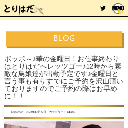
BLOG
ポッポ～♪華の金曜日！お仕事終わり
はとりはだへレッツゴー♪12時から素
敵な鳥娘達が出勤予定です♪金曜日と
言う事も有りすでにご予約を沢山頂い
ておりますのでご予約の際はお早め
に！！
nipporitori 2023年12月22日 カテゴリー：
NEWS