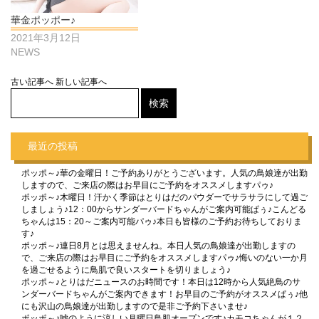
華金ポッポー♪
2021年3月12日
NEWS
古い記事へ
新しい記事へ
最近の投稿
ポッポ～♪華の金曜日！ご予約ありがとうございます。人気の鳥娘達が出勤
しますので、ご来店の際はお早目にご予約をオススメしますパゥ♪
ポッポ～♪木曜日！汗かく季節はとりはだのパウダーでサラサラにして過ご
しましょう♪12：00からサンダーバードちゃんがご案内可能ぱぅ♪こんどる
ちゃんは15：20～ご案内可能パゥ♪本日も皆様のご予約お待ちしておりま
す♪
ポッポ～♪連日8月とは思えませんね。本日人気の鳥娘達が出勤しますの
で、ご来店の際はお早目にご予約をオススメしますパゥ♪悔いのない一か月
を過ごせるように鳥肌で良いスタートを切りましょう♪
ポッポ～♪とりはだニュースのお時間です！本日は12時から人気絶鳥のサ
ンダーバードちゃんがご案内できます！お早目のご予約がオススメぱぅ♪他
にも沢山の鳥娘達が出勤しますので是非ご予約下さいませ♪
ポッポ～♪嘘のように涼しい月曜日鳥肌オープンです♪カモコちゃんが１２