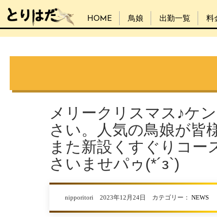
HOME
鳥娘
出勤一覧
料
メリークリスマス♪ケ
さい。人気の鳥娘が皆
また新設くすぐりコー
さいませパゥ(*´з`)
nipporitori 2023年12月24日 カテゴリー：
NEWS