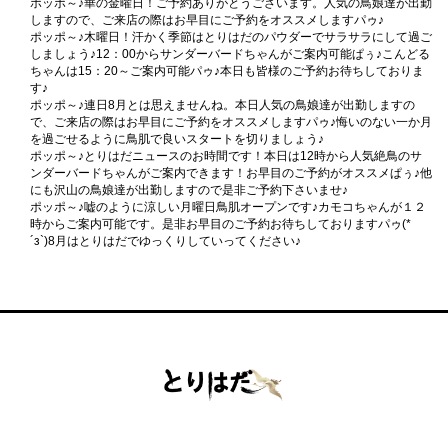
ポッポ～♪華の金曜日！ご予約ありがとうございます。人気の鳥娘達が出勤
しますので、ご来店の際はお早目にご予約をオススメしますパゥ♪
ポッポ～♪木曜日！汗かく季節はとりはだのパウダーでサラサラにして過ご
しましょう♪12：00からサンダーバードちゃんがご案内可能ぱぅ♪こんどる
ちゃんは15：20～ご案内可能パゥ♪本日も皆様のご予約お待ちしておりま
す♪
ポッポ～♪連日8月とは思えませんね。本日人気の鳥娘達が出勤しますの
で、ご来店の際はお早目にご予約をオススメしますパゥ♪悔いのない一か月
を過ごせるように鳥肌で良いスタートを切りましょう♪
ポッポ～♪とりはだニュースのお時間です！本日は12時から人気絶鳥のサ
ンダーバードちゃんがご案内できます！お早目のご予約がオススメぱぅ♪他
にも沢山の鳥娘達が出勤しますので是非ご予約下さいませ♪
ポッポ～♪嘘のように涼しい月曜日鳥肌オープンです♪カモコちゃんが１２
時からご案内可能です。是非お早目のご予約お待ちしておりますパゥ(*
´з`)8月はとりはだでゆっくりしていってください♪