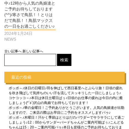
中♪12時から人気の鳥娘達と
ご予約お待ちしております
(^^)/寒さで鳥肌！！とりは
だで鳥肌！！鳥肌マックス
の一日をお過ごしください♪
2024年1月24日
NEWS
古い記事へ
新しい記事へ
最近の投稿
ポッポ～♪休日の日曜日♪羽を伸ばして西日暮里へとぶらり旅！日頃の疲れ
を吹き飛ばして気持ちのいい汗を流してスッキリした一日にしましょう♪
コケコッコ～♪本日は休日土曜日ぱぅ♪日頃のお仕事の疲れは今日の内に癒
しましょう(*´з`)沢山の鳥娘でお待ちしております！
ポッポ～♪華の金曜日！ご予約ありがとうございます。人気の鳥娘達が出勤
しますので、ご来店の際はお早目にご予約をオススメしますパゥ♪
ポッポ～♪木曜日！汗かく季節はとりはだのパウダーでサラサラにして過ご
しましょう♪12：00からサンダーバードちゃんがご案内可能ぱぅ♪こんどる
ちゃんは15：20～ご案内可能パゥ♪本日も皆様のご予約お待ちしておりま