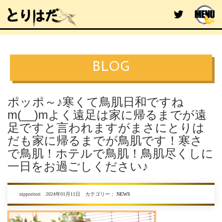
BLOG
ポッポ～♪寒くて鳥肌日和ですね
m(__)mよく遠足は家に帰るまでが遠
足ですと言われますがまさにとりは
だも家に帰るまでが鳥肌です！寒さ
で鳥肌！ホテルで鳥肌！鳥肌尽くしに
一日をお過ごしください♪
nipporitori 2024年01月11日 カテゴリー：
NEWS