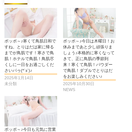
ポッポ～♪寒くて鳥肌日和で
ポッポ～♪今日は木曜日！お
すね。とりはだは家に帰る
休みまであと少し頑張りま
までが鳥肌です！寒さで鳥
しょう♪本格的に寒くなって
肌！ホテルで鳥肌！鳥肌尽
きて、正に鳥肌の季節到
くしに一日をお過ごしくだ
来！寒くて鳥肌！パウダー
さいパゥ(*´з`)♪
で鳥肌！ダブルでとりはだ
をお楽しみください♪
2025年1月14日
未分類
2025年10月30日
NEWS
ポッポ～♪今日も元気に営業