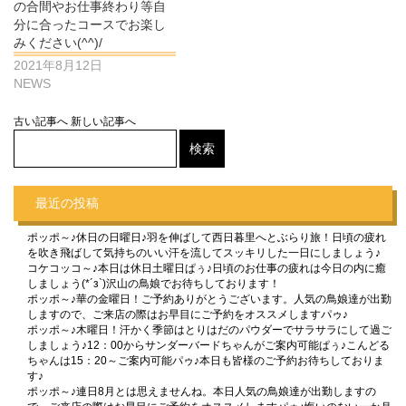
の合間やお仕事終わり等自
分に合ったコースでお楽し
みください(^^)/
2021年8月12日
NEWS
古い記事へ
新しい記事へ
最近の投稿
ポッポ～♪休日の日曜日♪羽を伸ばして西日暮里へとぶらり旅！日頃の疲れ
を吹き飛ばして気持ちのいい汗を流してスッキリした一日にしましょう♪
コケコッコ～♪本日は休日土曜日ぱぅ♪日頃のお仕事の疲れは今日の内に癒
しましょう(*´з`)沢山の鳥娘でお待ちしております！
ポッポ～♪華の金曜日！ご予約ありがとうございます。人気の鳥娘達が出勤
しますので、ご来店の際はお早目にご予約をオススメしますパゥ♪
ポッポ～♪木曜日！汗かく季節はとりはだのパウダーでサラサラにして過ご
しましょう♪12：00からサンダーバードちゃんがご案内可能ぱぅ♪こんどる
ちゃんは15：20～ご案内可能パゥ♪本日も皆様のご予約お待ちしておりま
す♪
ポッポ～♪連日8月とは思えませんね。本日人気の鳥娘達が出勤しますの