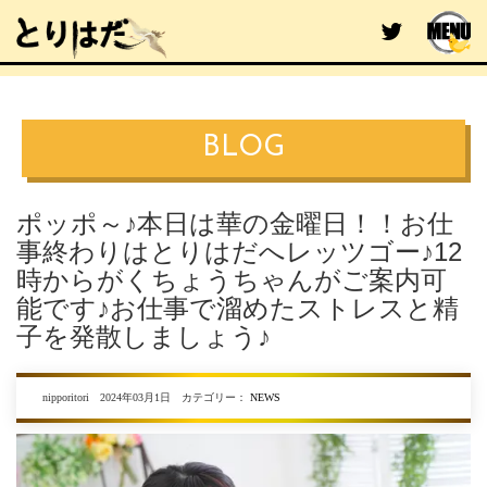
BLOG
ポッポ～♪本日は華の金曜日！！お仕
事終わりはとりはだへレッツゴー♪12
時からがくちょうちゃんがご案内可
能です♪お仕事で溜めたストレスと精
子を発散しましょう♪
nipporitori 2024年03月1日 カテゴリー：
NEWS