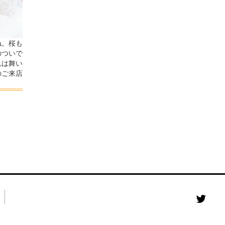
ね。桜も
のついで
れは舞い
のご来店