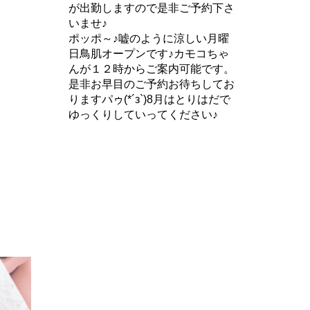
が出勤しますので是非ご予約下さ
いませ♪
ポッポ～♪嘘のように涼しい月曜
日鳥肌オープンです♪カモコちゃ
んが１２時からご案内可能です。
是非お早目のご予約お待ちしてお
りますパゥ(*´з`)8月はとりはだで
ゆっくりしていってください♪