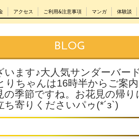
金
アクセス
ご利用&注意事項
マンガ
体験談
BLOG
ざいます♪大人気サンダーバー
とりちゃんは16時半からご案
見の季節ですね。お花見の帰り
寄りくださいパゥ(*´з`)