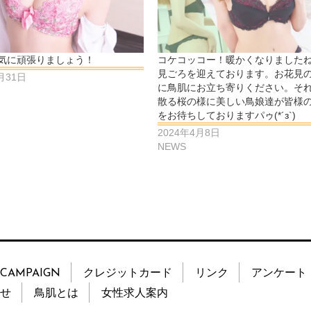
気に頑張りましょう！
コケコッコー！暖かくなりました
見ごろを迎えております。お花見
月31日
に鳥肌にお立ち寄りください。そ
散る桜の様に美しい鳥娘達が皆様
をお待ちしておりますパゥ(*´з`)
2024年4月8日
NEWS
CAMPAIGN
クレジットカード
リンク
アンケート
せ
鳥肌とは
女性求人案内