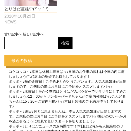
とりはだ蔓延中(*´▽｀*)
2020年10月29日
NEWS
古い記事へ
新しい記事へ
最近の投稿
コケコッコ～♪本日は休日土曜日ぱぅ♪日頃のお仕事の疲れは今日の内に癒
しましょう(*´з`)沢山の鳥娘でお待ちしております！
ポッポ～♪華の金曜日！ご予約ありがとうございます。人気の鳥娘達が出勤
しますので、ご来店の際はお早目にご予約をオススメしますパゥ♪
ポッポ～♪木曜日！汗かく季節はとりはだのパウダーでサラサラにして過ご
しましょう♪12：00からサンダーバードちゃんがご案内可能ぱぅ♪こんどる
ちゃんは15：20～ご案内可能パゥ♪本日も皆様のご予約お待ちしておりま
す♪
ポッポ～♪連日8月とは思えませんね。本日人気の鳥娘達が出勤しますの
で、ご来店の際はお早目にご予約をオススメしますパゥ♪悔いのない一か月
を過ごせるように鳥肌で良いスタートを切りましょう♪
ポッポ～♪とりはだニュースのお時間です！本日は12時から人気絶鳥のサ