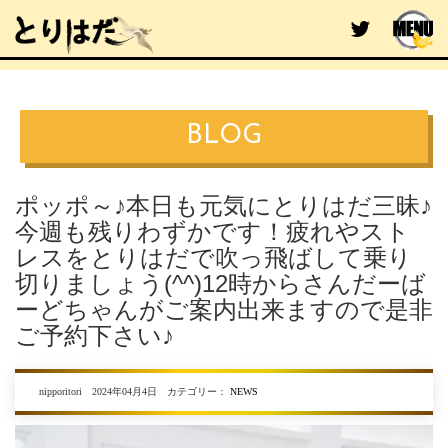
BLOG
ポッポ～♪本日も元気にとりはだ三昧♪
今週も残りわずかです！疲れやスト
レスをとりはだで吹っ飛ばして乗り
切りましょう(^^)12時からさんだーば
ーどちゃんがご案内出来ますので是非
ご予約下さい♪
nipporitori 2024年04月4日 カテゴリー：
NEWS