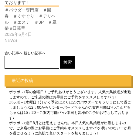
ております！
＃パウダー専門店 ＃回
春 ＃くすぐり ＃デリヘ
ル ＃エステ ＃3P ＃風
俗 #日暮里
2025年5月4日
NEWS
古い記事へ
新しい記事へ
最近の投稿
ポッポ～♪華の金曜日！ご予約ありがとうございます。人気の鳥娘達が出勤
しますので、ご来店の際はお早目にご予約をオススメしますパゥ♪
ポッポ～♪木曜日！汗かく季節はとりはだのパウダーでサラサラにして過ご
しましょう♪12：00からサンダーバードちゃんがご案内可能ぱぅ♪こんどる
ちゃんは15：20～ご案内可能パゥ♪本日も皆様のご予約お待ちしておりま
す♪
ポッポ～♪連日8月とは思えませんね。本日人気の鳥娘達が出勤しますの
で、ご来店の際はお早目にご予約をオススメしますパゥ♪悔いのない一か月
を過ごせるように鳥肌で良いスタートを切りましょう♪