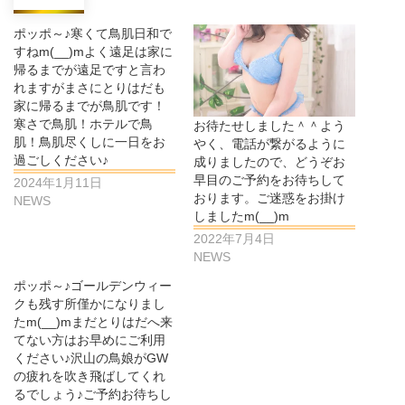
ポッポ～♪寒くて鳥肌日和で
すねm(__)mよく遠足は家に
帰るまでが遠足ですと言わ
れますがまさにとりはだも
家に帰るまでが鳥肌です！
寒さで鳥肌！ホテルで鳥
お待たせしました＾＾よう
肌！鳥肌尽くしに一日をお
やく、電話が繋がるように
過ごしください♪
成りましたので、どうぞお
早目のご予約をお待ちして
2024年1月11日
おります。ご迷惑をお掛け
NEWS
しましたm(__)m
2022年7月4日
NEWS
ポッポ～♪ゴールデンウィー
クも残す所僅かになりまし
たm(__)mまだとりはだへ来
てない方はお早めにご利用
ください♪沢山の鳥娘がGW
の疲れを吹き飛ばしてくれ
るでしょう♪ご予約お待ちし