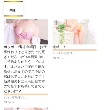
関連
ポッポ～♪週末金曜日！お仕
速報！！
事終わりはとりはだでお寛
2021年2月26日
ぎください(^^♪本日沢山の
NEWS
ご予約ありがとうございま
す。まだまだご案内可能な
鳥娘も居ますのでご予約の
際はお早目がお勧めです！
新鳥娘のお二人も出勤です
ので是非お相手してみてく
ださい(^^)/
2023年6月23日
NEWS