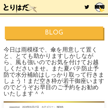
BLOG
今日は雨模様で、傘を用意して置く
と、とても助かりますしかしなが
ら、風も強いのでお気を付けてお越
しくださいませ。また夏バテ防止予
防で水分補給はしっかり取って行きま
しょう！まだ空き枠が若干御座います
のでどうぞお早目のご予約をお勧め
いたします＾＾
nipporitori 2024年05月27日 カテゴリー：
NEWS