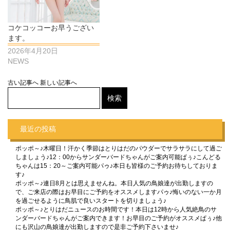
コケコッコーお早うござい
ます。
2026年4月20日
NEWS
古い記事へ
新しい記事へ
最近の投稿
ポッポ～♪木曜日！汗かく季節はとりはだのパウダーでサラサラにして過ご
しましょう♪12：00からサンダーバードちゃんがご案内可能ぱぅ♪こんどる
ちゃんは15：20～ご案内可能パゥ♪本日も皆様のご予約お待ちしておりま
す♪
ポッポ～♪連日8月とは思えませんね。本日人気の鳥娘達が出勤しますの
で、ご来店の際はお早目にご予約をオススメしますパゥ♪悔いのない一か月
を過ごせるように鳥肌で良いスタートを切りましょう♪
ポッポ～♪とりはだニュースのお時間です！本日は12時から人気絶鳥のサ
ンダーバードちゃんがご案内できます！お早目のご予約がオススメぱぅ♪他
にも沢山の鳥娘達が出勤しますので是非ご予約下さいませ♪