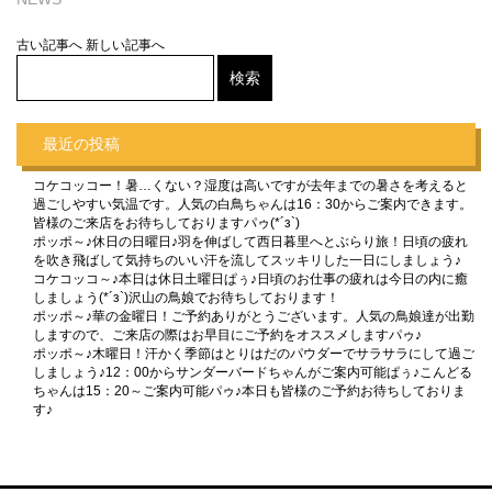
古い記事へ
新しい記事へ
最近の投稿
コケコッコー！暑…くない？湿度は高いですが去年までの暑さを考えると
過ごしやすい気温です。人気の白鳥ちゃんは16：30からご案内できます。
皆様のご来店をお待ちしておりますパゥ(*´з`)
ポッポ～♪休日の日曜日♪羽を伸ばして西日暮里へとぶらり旅！日頃の疲れ
を吹き飛ばして気持ちのいい汗を流してスッキリした一日にしましょう♪
コケコッコ～♪本日は休日土曜日ぱぅ♪日頃のお仕事の疲れは今日の内に癒
しましょう(*´з`)沢山の鳥娘でお待ちしております！
ポッポ～♪華の金曜日！ご予約ありがとうございます。人気の鳥娘達が出勤
しますので、ご来店の際はお早目にご予約をオススメしますパゥ♪
ポッポ～♪木曜日！汗かく季節はとりはだのパウダーでサラサラにして過ご
しましょう♪12：00からサンダーバードちゃんがご案内可能ぱぅ♪こんどる
ちゃんは15：20～ご案内可能パゥ♪本日も皆様のご予約お待ちしておりま
す♪