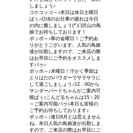
しましょう♪
コケコッコ～♪本日は休日土曜日
ぱぅ♪日頃のお仕事の疲れは今日
の内に癒しましょう(*´з`)沢山の鳥
娘でお待ちしております！
ポッポ～♪華の金曜日！ご予約あ
りがとうございます。人気の鳥娘
達が出勤しますので、ご来店の際
はお早目にご予約をオススメしま
すパゥ♪
ポッポ～♪木曜日！汗かく季節は
とりはだのパウダーでサラサラに
して過ごしましょう♪12：00から
サンダーバードちゃんがご案内可
能ぱぅ♪こんどるちゃんは15：20
～ご案内可能パゥ♪本日も皆様の
ご予約お待ちしております♪
ポッポ～♪連日8月とは思えません
ね。本日人気の鳥娘達が出勤しま
すので、ご来店の際はお早目にご