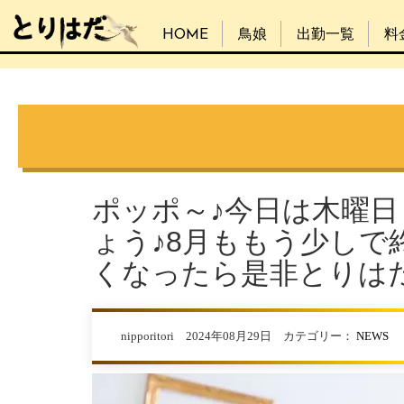
HOME
鳥娘
出勤一覧
料
ポッポ～♪今日は木曜
ょう♪8月ももう少しで
くなったら是非とりは
nipporitori 2024年08月29日 カテゴリー：
NEWS