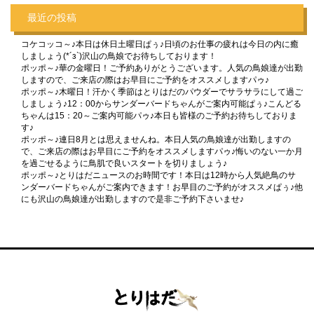
最近の投稿
コケコッコ～♪本日は休日土曜日ぱぅ♪日頃のお仕事の疲れは今日の内に癒
しましょう(*´з`)沢山の鳥娘でお待ちしております！
ポッポ～♪華の金曜日！ご予約ありがとうございます。人気の鳥娘達が出勤
しますので、ご来店の際はお早目にご予約をオススメしますパゥ♪
ポッポ～♪木曜日！汗かく季節はとりはだのパウダーでサラサラにして過ご
しましょう♪12：00からサンダーバードちゃんがご案内可能ぱぅ♪こんどる
ちゃんは15：20～ご案内可能パゥ♪本日も皆様のご予約お待ちしておりま
す♪
ポッポ～♪連日8月とは思えませんね。本日人気の鳥娘達が出勤しますの
で、ご来店の際はお早目にご予約をオススメしますパゥ♪悔いのない一か月
を過ごせるように鳥肌で良いスタートを切りましょう♪
ポッポ～♪とりはだニュースのお時間です！本日は12時から人気絶鳥のサ
ンダーバードちゃんがご案内できます！お早目のご予約がオススメぱぅ♪他
にも沢山の鳥娘達が出勤しますので是非ご予約下さいませ♪