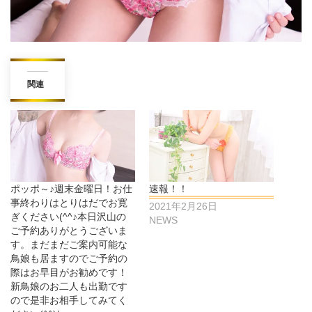
関連
ポッポ～♪週末金曜日！お仕
速報！！
事終わりはとりはだでお寛
2021年2月26日
ぎください(^^♪本日沢山の
NEWS
ご予約ありがとうございま
す。まだまだご案内可能な
鳥娘も居ますのでご予約の
際はお早目がお勧めです！
新鳥娘のお二人も出勤です
ので是非お相手してみてく