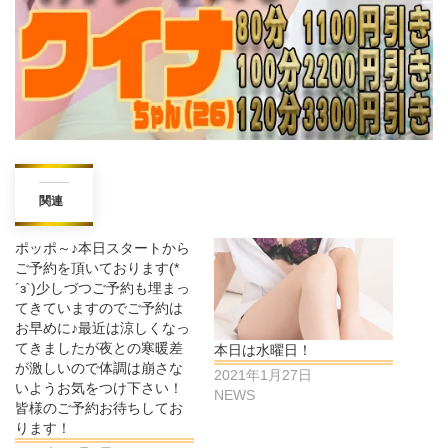
関連
ポッポ～♪本日スタートから
ご予約を頂いております(*
´з`)少しづつご予約も埋まっ
てきていますのでご予約は
お早めに♪最近は涼しくなっ
てきましたが夜との寒暖差
本日は水曜日！
が激しいので体調は崩さな
2021年1月27日
いようお気をつけ下さい！
NEWS
皆様のご予約お待ちしてお
ります！