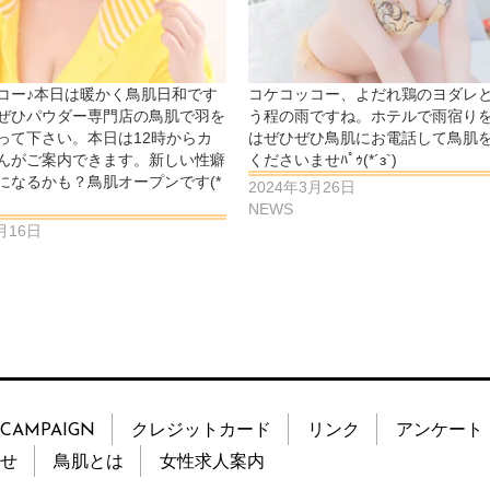
コー♪本日は暖かく鳥肌日和です
コケコッコー、よだれ鶏のヨダレ
ぜひパウダー専門店の鳥肌で羽を
う程の雨ですね。ホテルで雨宿り
って下さい。本日は12時からカ
はぜひぜひ鳥肌にお電話して鳥肌
んがご案内できます。新しい性癖
くださいませﾊﾟｩ(*´з`)
になるかも？鳥肌オープンです(*
2024年3月26日
NEWS
月16日
CAMPAIGN
クレジットカード
リンク
アンケート
せ
鳥肌とは
女性求人案内