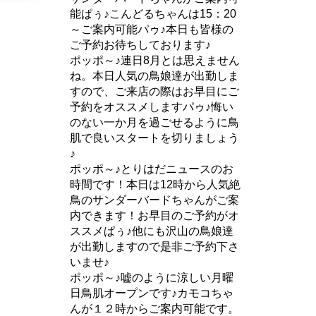
能ぱぅ♪こんどるちゃんは15：20
～ご案内可能パゥ♪本日も皆様の
ご予約お待ちしております♪
ポッポ～♪連日8月とは思えません
ね。本日人気の鳥娘達が出勤しま
すので、ご来店の際はお早目にご
予約をオススメしますパゥ♪悔い
のない一か月を過ごせるように鳥
肌で良いスタートを切りましょう
♪
ポッポ～♪とりはだニュースのお
時間です！本日は12時から人気絶
鳥のサンダーバードちゃんがご案
内できます！お早目のご予約がオ
ススメぱぅ♪他にも沢山の鳥娘達
が出勤しますので是非ご予約下さ
いませ♪
ポッポ～♪嘘のように涼しい月曜
日鳥肌オープンです♪カモコちゃ
んが１２時からご案内可能です。