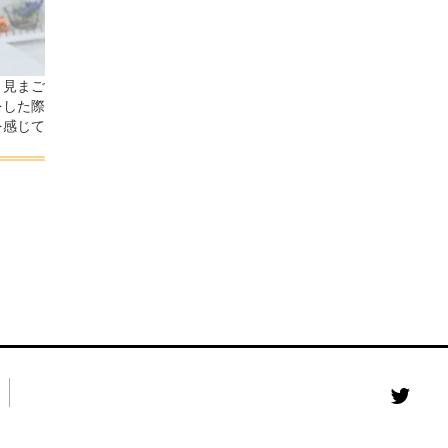
と見まご
をした際
を感じて