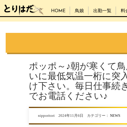
HOME
鳥娘
出勤一覧
料
ポッポ～♪朝が寒くて
いに最低気温一桁に突
け下さい。毎日仕事続
でお電話ください♪
nipporitori 2024年11月6日 カテゴリー：
NEWS