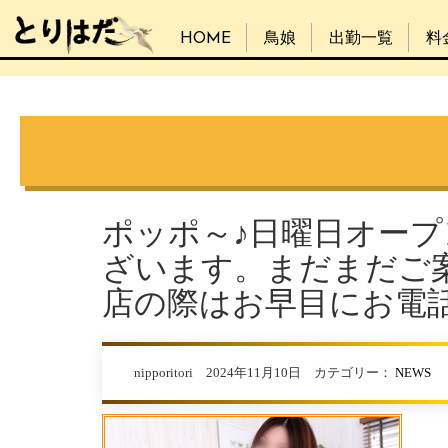
HOME
鳥娘
出勤一覧
料
ポッポ～♪日曜日オー
ざいます。まだまだご
店の際はお早目にお電
nipporitori 2024年11月10日 カテゴリー：
NEWS