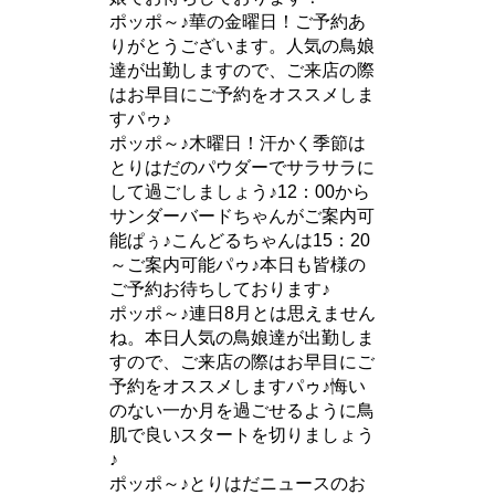
ポッポ～♪華の金曜日！ご予約あ
りがとうございます。人気の鳥娘
達が出勤しますので、ご来店の際
はお早目にご予約をオススメしま
すパゥ♪
ポッポ～♪木曜日！汗かく季節は
とりはだのパウダーでサラサラに
して過ごしましょう♪12：00から
サンダーバードちゃんがご案内可
能ぱぅ♪こんどるちゃんは15：20
～ご案内可能パゥ♪本日も皆様の
ご予約お待ちしております♪
ポッポ～♪連日8月とは思えません
ね。本日人気の鳥娘達が出勤しま
すので、ご来店の際はお早目にご
予約をオススメしますパゥ♪悔い
のない一か月を過ごせるように鳥
肌で良いスタートを切りましょう
♪
ポッポ～♪とりはだニュースのお