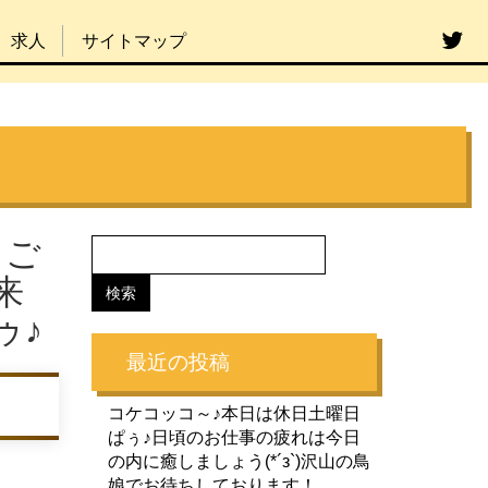
求人
サイトマップ
うご
来
ゥ♪
最近の投稿
コケコッコ～♪本日は休日土曜日
ぱぅ♪日頃のお仕事の疲れは今日
の内に癒しましょう(*´з`)沢山の鳥
娘でお待ちしております！