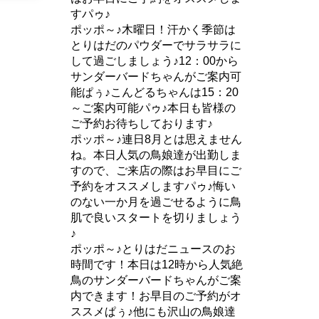
すパゥ♪
ポッポ～♪木曜日！汗かく季節は
とりはだのパウダーでサラサラに
して過ごしましょう♪12：00から
サンダーバードちゃんがご案内可
能ぱぅ♪こんどるちゃんは15：20
～ご案内可能パゥ♪本日も皆様の
ご予約お待ちしております♪
ポッポ～♪連日8月とは思えません
ね。本日人気の鳥娘達が出勤しま
すので、ご来店の際はお早目にご
予約をオススメしますパゥ♪悔い
のない一か月を過ごせるように鳥
肌で良いスタートを切りましょう
♪
ポッポ～♪とりはだニュースのお
時間です！本日は12時から人気絶
鳥のサンダーバードちゃんがご案
内できます！お早目のご予約がオ
ススメぱぅ♪他にも沢山の鳥娘達