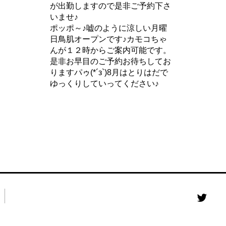
が出勤しますので是非ご予約下さ
いませ♪
ポッポ～♪嘘のように涼しい月曜
日鳥肌オープンです♪カモコちゃ
んが１２時からご案内可能です。
是非お早目のご予約お待ちしてお
りますパゥ(*´з`)8月はとりはだで
ゆっくりしていってください♪