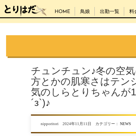
HOME
鳥娘
出勤一覧
料
チュンチュン♪冬の空
方とかの肌寒さはテン
気のしらとりちゃんが1
´з`)♪
nipporitori 2024年11月11日 カテゴリー：
NEWS